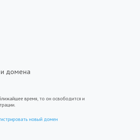
ии домена
ближайшее время, то он освободится и
трации.
гистрировать новый домен